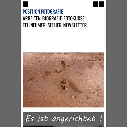
FA
Presse
POSITION.FOTOGRAFIE
Kontakt
ARBEITEN
BIOGRAFIE
FOTOKURSE
Impressum
TEILNEHMER
ATELIER
NEWSLETTER
DE
EN